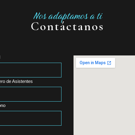
Nos adaptamos a ti
Contáctanos
l
ro de Asistentes
ono